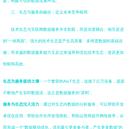
案，构建可信的数据流通环境。
三、生态与服务的融合：定义未来竞争格局
技术生态与互联网数据服务并非割裂，而是深度耦合、相互促进
的“一体两面”。强大的技术生态是产生高质量、多维度数据的基础设
施，而卓越的数据服务能力又反过来滋养和优化技术生态，使其更加
智能和高效。
生态为服务提供土壤
：一个繁荣的AIoT生态，连接了亿万设备，源源
不断地产生实时数据流，这正是数据服务的“原料”。
服务为生态注入活力
：通过对生态内数据的分析服务，可以帮助开发
者优化应用、帮助合作伙伴发现商机、帮助运营商提升网络效率，从
而形成一个“数据驱动优化，优化吸引更多参与者，产生更多数据”的