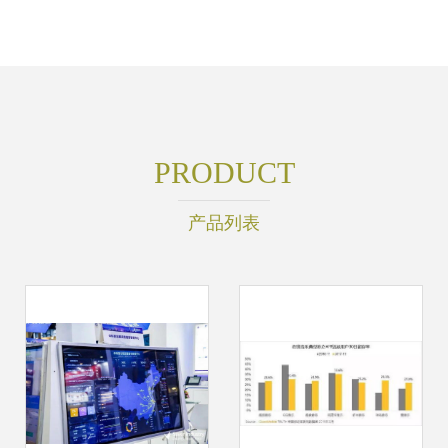
PRODUCT
产品列表