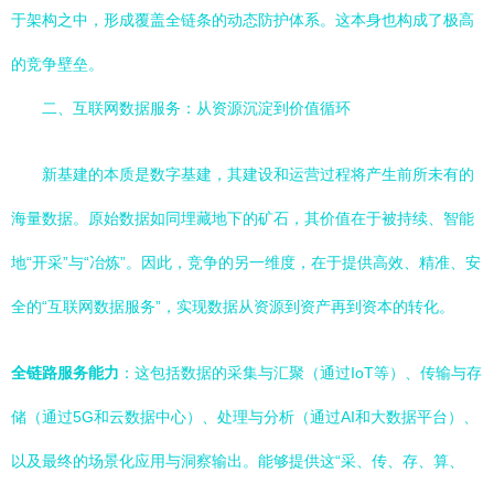
于架构之中，形成覆盖全链条的动态防护体系。这本身也构成了极高
的竞争壁垒。
二、互联网数据服务：从资源沉淀到价值循环
新基建的本质是数字基建，其建设和运营过程将产生前所未有的
海量数据。原始数据如同埋藏地下的矿石，其价值在于被持续、智能
地“开采”与“冶炼”。因此，竞争的另一维度，在于提供高效、精准、安
全的“互联网数据服务”，实现数据从资源到资产再到资本的转化。
全链路服务能力
：这包括数据的采集与汇聚（通过IoT等）、传输与存
储（通过5G和云数据中心）、处理与分析（通过AI和大数据平台）、
以及最终的场景化应用与洞察输出。能够提供这“采、传、存、算、