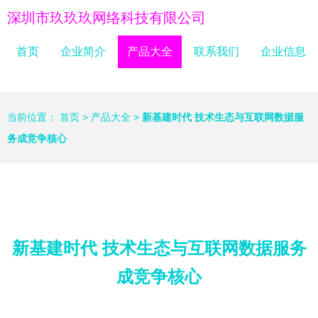
深圳市玖玖玖网络科技有限公司
首页
企业简介
产品大全
联系我们
企业信息
当前位置：
首页
>
产品大全
>
新基建时代 技术生态与互联网数据服
务成竞争核心
新基建时代 技术生态与互联网数据服务
成竞争核心