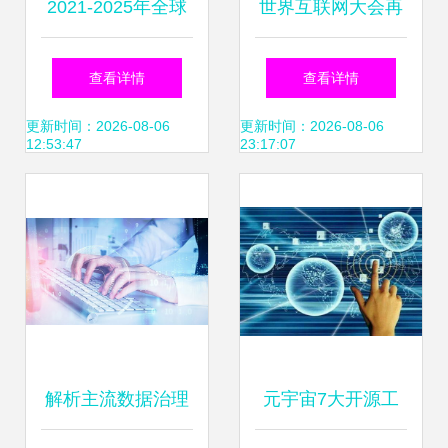
2021-2025年全球
世界互联网大会再
锂电设备需求总额
获殊荣 邦盛科技凭
查看详情
查看详情
超5000亿元；Q1
实力入选三大榜
更新时间：2026-08-06
更新时间：2026-08-06
12:53:47
23:17:07
中国厂商智能手机
单，领跑互联网数
销售额达150亿美
据服务新赛道
元 半导体与新能源
双赛道领跑产业数
解析主流数据治理
元宇宙7大开源工
字化